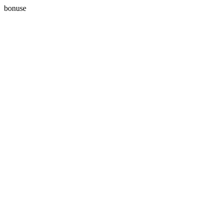
bonuse