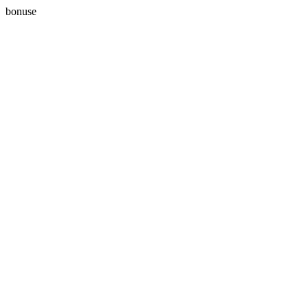
bonuse