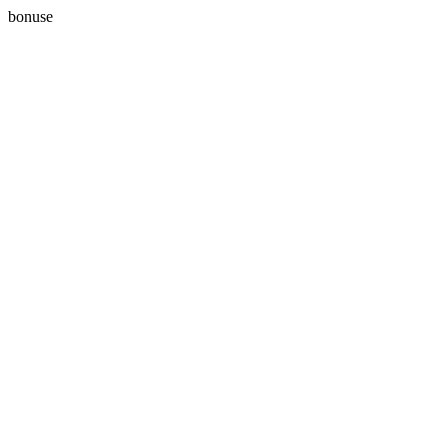
bonuse